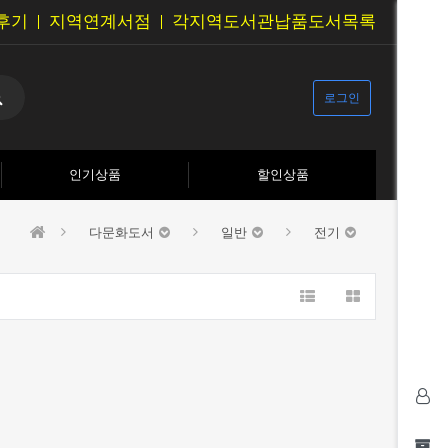
후기
지역연계서점
각지역도서관납품도서목록
로그인
인기상품
할인상품
다문화도서
일반
전기