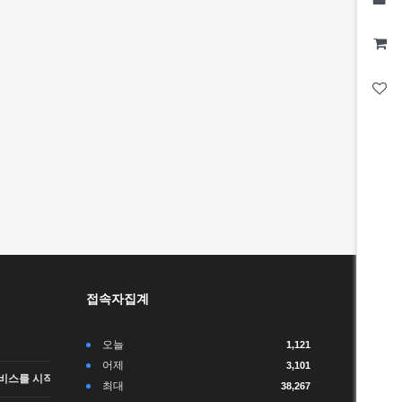
접속자집계
오늘
1,121
어제
3,101
비스를 시작합니다.
최대
38,267