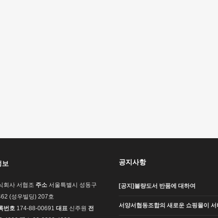
공지사항
정보
식회사 서협조
주소
서울특별시 성동구
[공지]불량도서 반품에 대하여
62 (성우빌딩) 207호
서양서협동조합의 새로운 쇼핑몰이 서
록번호
174-88-00691
대표
신주원
전