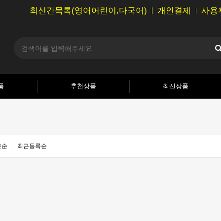
최신간목록(영어어린이,다국어)
개인결제
사용
품
추천상품
최신상품
은순
최근등록순