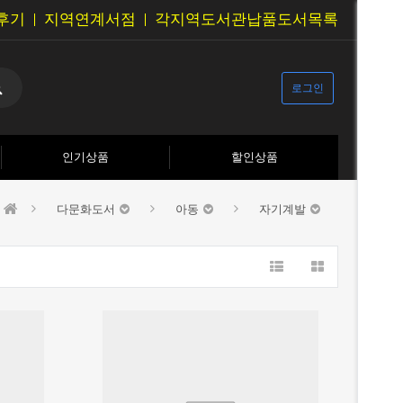
후기
지역연계서점
각지역도서관납품도서목록
로그인
인기상품
할인상품
다문화도서
아동
자기계발