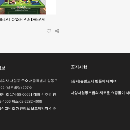
RELATIONSHIP & DREAM
공지사항
정보
식회사 서협조
주소
서울특별시 성동구
[공지]불량도서 반품에 대하여
62 (성우빌딩) 207호
서양서협동조합의 새로운 쇼핑몰이 서
록번호
174-88-00691
대표
신주원
전
2-4006
팩스
02-2282-4008
업신고번호
개인정보 보호책임자
이준