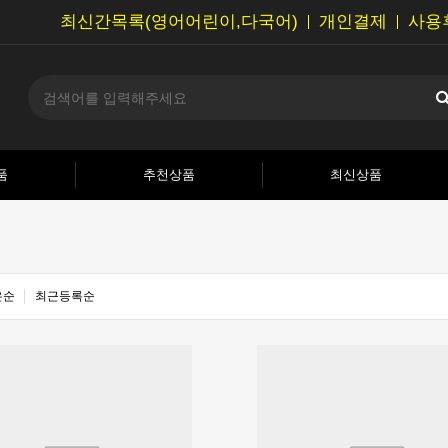
최신간목록(영어어린이,다국어)
개인결제
사용
품
추천상품
최신상품
은순
최근등록순