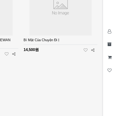
 HEWAN
Bí Mật Của Chuyện Đi Ị
14,500원