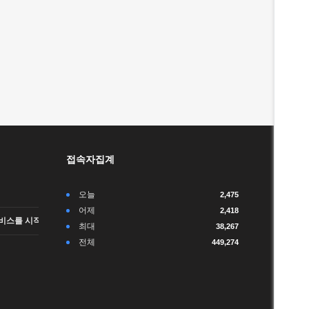
접속자집계
오늘
2,475
어제
2,418
비스를 시작합니다.
최대
38,267
전체
449,274