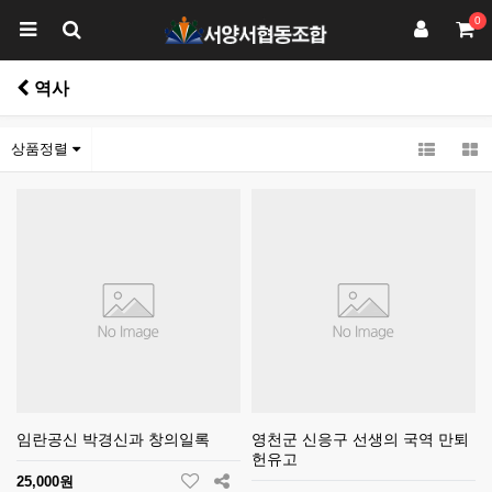
0
역사
상품정렬
임란공신 박경신과 창의일록
영천군 신응구 선생의 국역 만퇴
헌유고
25,000원