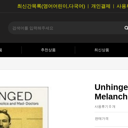
최신간목록(영어어린이,다국어)
개인결제
사용
품
추천상품
최신상품
Unhinged
Melanch
사용후기 0 개
판매가격