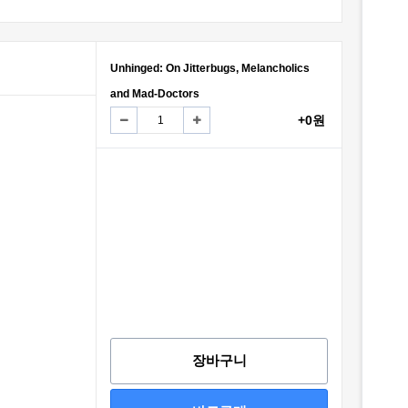
Unhinged: On Jitterbugs, Melancholics
and Mad-Doctors
+0원
장바구니