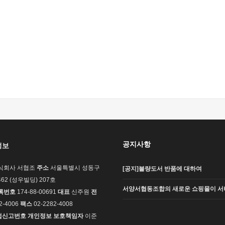
공지사항
정보
식회사 서협조
주소
서울특별시 성동구
[공지]불량도서 반품에 대하여
62 (성우빌딩) 207호
서양서협동조합의 새로운 쇼핑몰이 서
록번호
174-88-00691
대표
신주원
전
2-4006
팩스
02-2282-4008
업신고번호
개인정보 보호책임자
이준