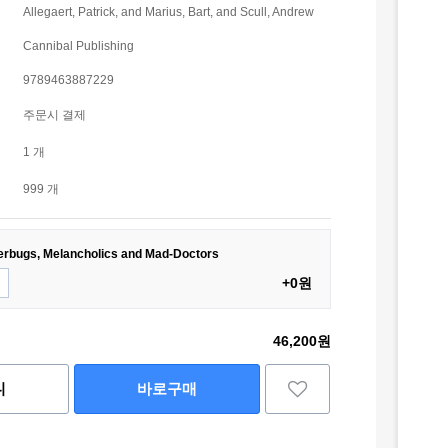
Allegaert, Patrick, and Marius, Bart, and Scull, Andrew
Cannibal Publishing
9789463887229
주문시 결제
1 개
999 개
terbugs, Melancholics and Mad-Doctors
+0원
46,200원
니
바로구매