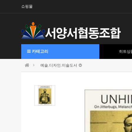
쇼핑몰
카테고리
히트상
예술.디자인.미술도서