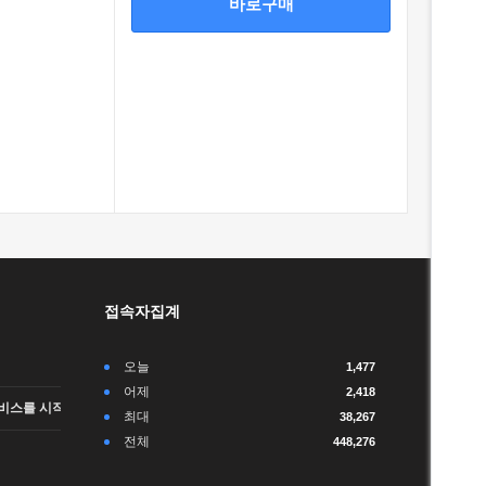
바로구매
접속자집계
오늘
1,477
어제
2,418
비스를 시작합니다.
최대
38,267
전체
448,276