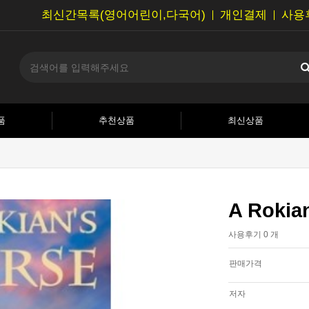
최신간목록(영어어린이,다국어)
개인결제
사용
품
추천상품
최신상품
A Rokia
사용후기 0 개
판매가격
저자