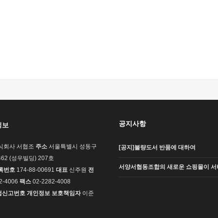
공지사항
정보
식회사 서협조
주소
서울특별시 성동구
[공지]불량도서 반품에 대하여
62 (성우빌딩) 207호
서양서협동조합의 새로운 쇼핑몰이 서
록번호
174-88-00691
대표
신주원
전
2-4006
팩스
02-2282-4008
업신고번호
개인정보 보호책임자
이준