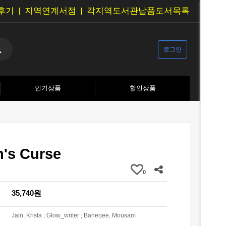
후기
지역연계서점
각지역도서관납품도서목록
로그인
인기상품
할인상품
n's Curse
0
35,740원
Jain, Krista ; Glow_writer ; Banerjee, Mousam