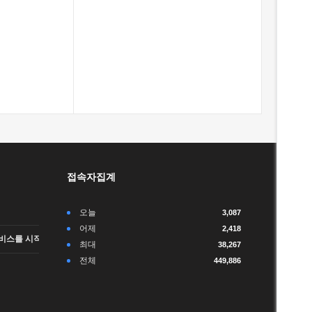
접속자집계
오늘
3,087
어제
2,418
비스를 시작합니다.
최대
38,267
전체
449,886