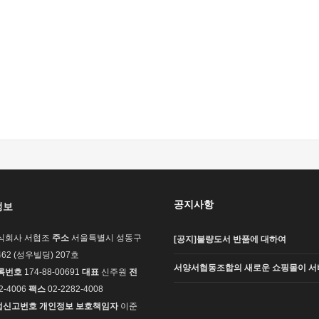
공지사항
정보
식회사 서협조
주소
서울특별시 성동구
[공지]불량도서 반품에 대하여
62 (성우빌딩) 207호
서양서협동조합의 새로운 쇼핑몰이 서
록번호
174-88-00691
대표
신주원
전
2-4006
팩스
02-2282-4008
업신고번호
개인정보 보호책임자
이준