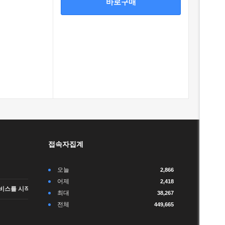
바로구매
접속자집계
오늘
2,866
어제
2,418
비스를 시작합니다.
최대
38,267
전체
449,665