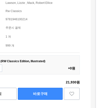
Lawson, Lizzie ; Mack, Robert Ellice
Rw Classics
9781946100214
주문시 결제
1 개
999 개
RW Classics Edition, Illustrated)
+0원
21,930원
니
바로구매