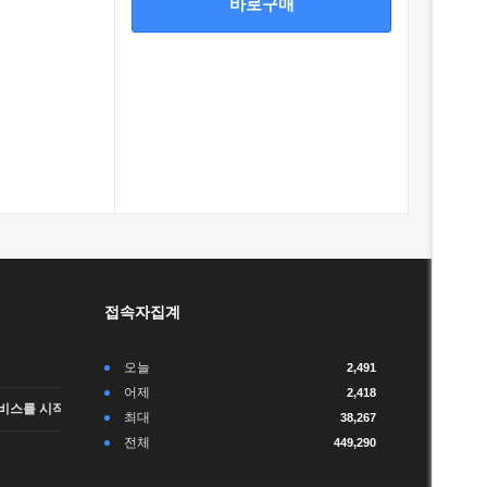
바로구매
접속자집계
오늘
2,491
어제
2,418
비스를 시작합니다.
최대
38,267
전체
449,290