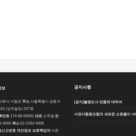
공지사항
정보
식회사 서협조
주소
서울특별시 성동구
[공지]불량도서 반품에 대하여
62 (성우빌딩) 207호
서양서협동조합의 새로운 쇼핑몰이 서
록번호
174-88-00691
대표
신주원
전
2-4006
팩스
02-2282-4008
업신고번호
개인정보 보호책임자
이준