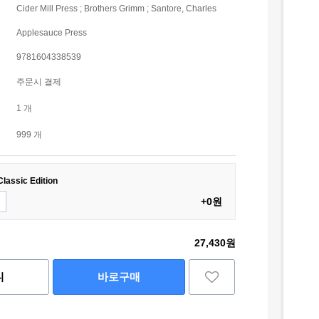
Cider Mill Press ; Brothers Grimm ; Santore, Charles
Applesauce Press
9781604338539
주문시 결제
1 개
999 개
lassic Edition
+0원
27,430원
니
바로구매