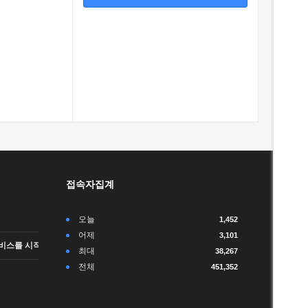
접속자집계
오늘
1,452
어제
3,101
비스를 시작합니다.
최대
38,267
전체
451,352