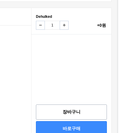
Dehulked
+0원
장바구니
바로구매