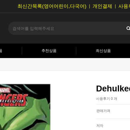
최신간목록(영어어린이,다국어)
개인결제
사용
품
추천상품
최신상품
Dehulke
사용후기 0 개
판매가격
저자