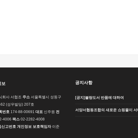
공지사항
정보
식회사 서협조
주소
서울특별시 성동구
[공지]불량도서 반품에 대하여
62 (성우빌딩) 207호
서양서협동조합의 새로운 쇼핑몰이 서
록번호
174-88-00691
대표
신주원
전
2-4006
팩스
02-2282-4008
업신고번호
개인정보 보호책임자
이준