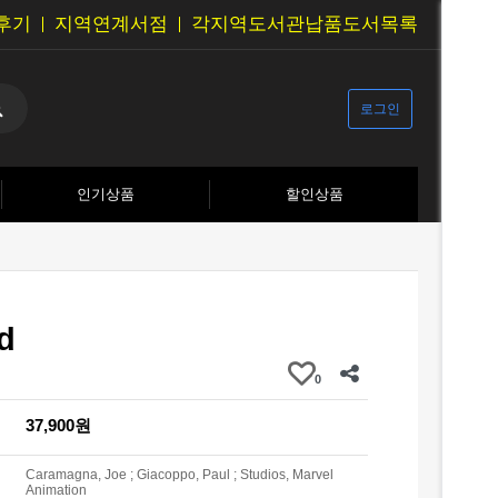
후기
지역연계서점
각지역도서관납품도서목록
로그인
인기상품
할인상품
d
0
37,900원
Caramagna, Joe ; Giacoppo, Paul ; Studios, Marvel
Animation