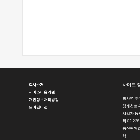
사이트 
회사소개
서비스이용약관
회사명
주
개인정보처리방침
청계천로 4
모바일버전
사업자 등
화
02-228
통신판매
혁