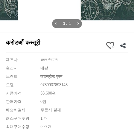
1
/
1
करोडऔं कस्तूरी
0
제조사
अमर नेउपाने
원산지
네팔
브랜드
फाइन्प्रीन्ट बुक्स
모델
9789937893145
시중가격
33,600원
판매가격
0원
배송비결제
주문시 결제
최소구매수량
1 개
최대구매수량
999 개