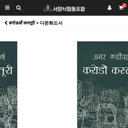
0
करोडऔं कस्तूरी > 다문화도서