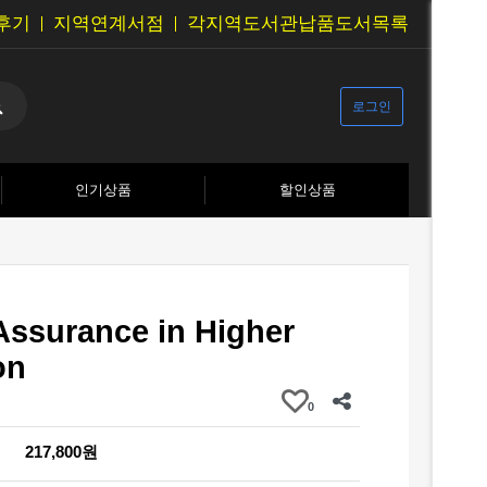
후기
지역연계서점
각지역도서관납품도서목록
로그인
인기상품
할인상품
Assurance in Higher
on
0
217,800원