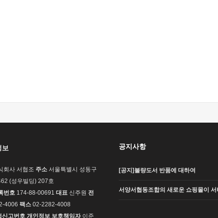
공지사항
정보
식회사 서협조
주소
서울특별시 성동구
[공지]불량도서 반품에 대하여
62 (성우빌딩) 207호
서양서협동조합의 새로운 쇼핑몰이 서
록번호
174-88-00691
대표
신주원
전
2-4006
팩스
02-2282-4008
업신고번호
개인정보 보호책임자
이준