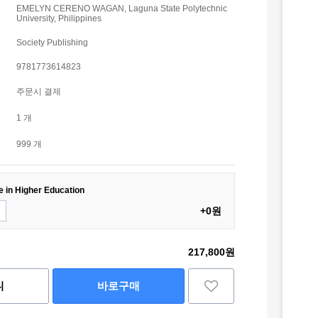
EMELYN CERENO WAGAN, Laguna State Polytechnic
University, Philippines
Society Publishing
9781773614823
주문시 결제
1 개
999 개
e in Higher Education
+0원
217,800원
니
바로구매