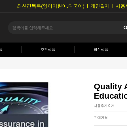
최신간목록(영어어린이,다국어)
개인결제
사용
품
추천상품
최신상품
Quality 
Educati
사용후기 0 개
판매가격