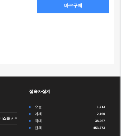
바로구매
접속자집계
오늘
1,713
어제
2,160
비스를 시작합니다.
최대
38,267
전체
453,773