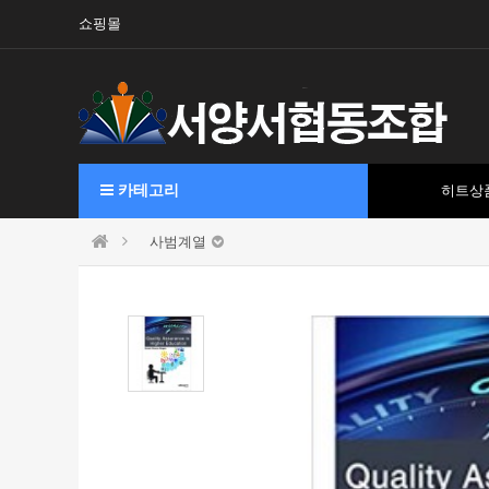
쇼핑몰
카테고리
히트상
사범계열