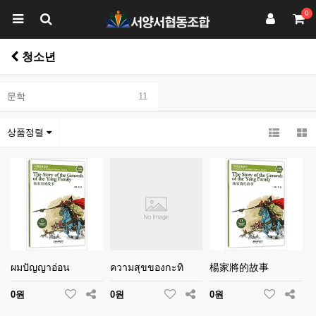
0
청소년
문학
11
상품정렬
ผมปัญญาอ่อน
ความสุขของกะทิ
楊家將的故事
0원
0원
0원