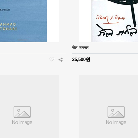
जेल जननल
25,500원