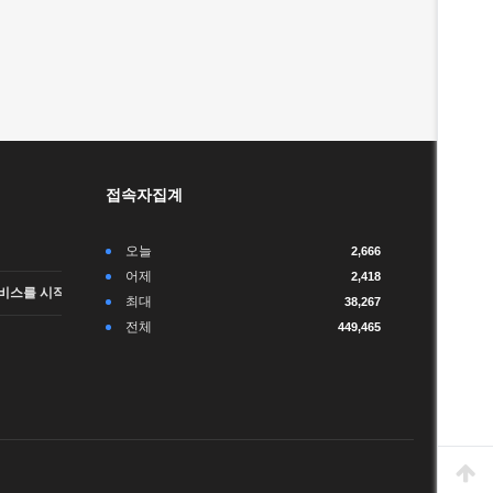
접속자집계
오늘
2,666
어제
2,418
비스를 시작합니다.
최대
38,267
전체
449,465