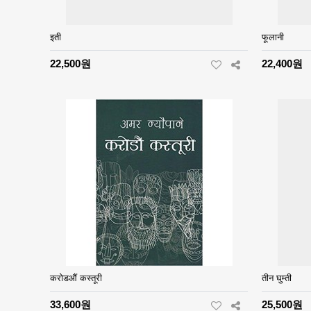
इती
फूलानी
22,500원
22,400원
करोडऔं कस्तूरी
तीन घुम्ती
33,600원
25,500원