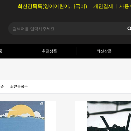
최신간목록(영어어린이,다국어)
개인결제
사용
품
추천상품
최신상품
은순
최근등록순