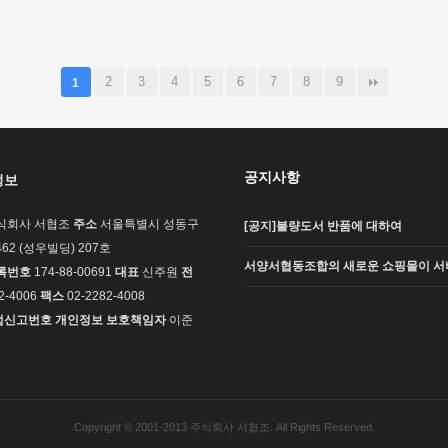
2
3
4
5
6
7
8
9
1
공지사항
정보
식회사 서협조
주소
서울특별시 성동구
[공지]불량도서 반품에 대하여
62 (성우빌딩) 207호
서양서협동조합의 새로운 쇼핑몰이 서
록번호
174-88-00691
대표
신주원
전
2-4006
팩스
02-2282-4008
업신고번호
개인정보 보호책임자
이준
Copyright © 2001-2013 주식회사 서협조. All Rights Reserved.