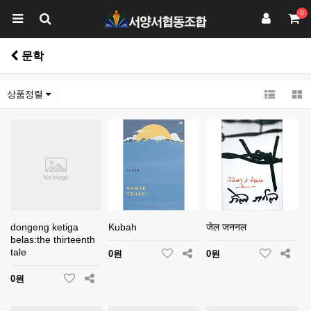
0
문학
상품정렬
dongeng ketiga
Kubah
जेल जननल
belas:the thirteenth
tale
0원
0원
0원