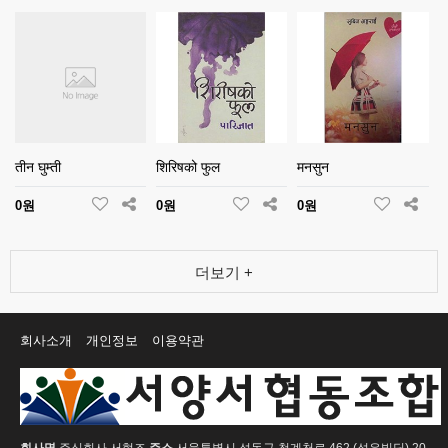
तीन घुम्ती
शिरिषको फुल
मनसुन
0원
0원
0원
더보기 +
회사소개
개인정보
이용약관
회사명
주식회사 서협조
주소
서울특별시 성동구 청계천로 462 (성우빌딩) 20