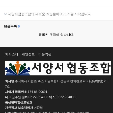
서양서협동조합의 새로운 쇼핑몰이 서비스를 시작합니다.
댓글목록
0
등록된 댓글이 없습니다.
회사소개
개인정보
이용약관
회사명
주식회사 서협조
주소
서울특별시 성동구 청계천로 462 (성우빌딩) 20
7호
사업자 등록번호
174-88-00691
대표
신주원
전화
02-2282-4006
팩스
02-2282-4008
통신판매업신고번호
개인정보 보호책임자
이준혁