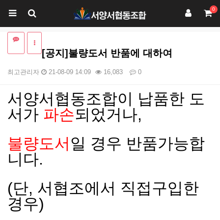
0
[공지]불량도서 반품에 대하여
최고관리자
21-08-09 14:09
16,083
0
서양서협동조합이 납품한 도
본문
서가
파손
되었거나,
불량도서
일 경우 반품가능합
니다.
(단, 서협조에서 직접구입한
경우)