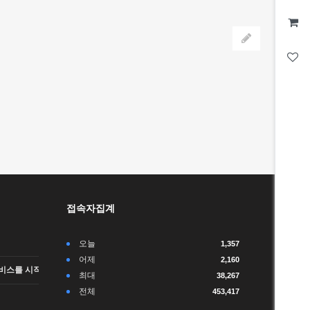
접속자집계
오늘
1,357
어제
2,160
비스를 시작합니다.
최대
38,267
전체
453,417