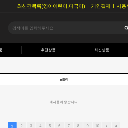
최신간목록(영어어린이,다국어)
개인결제
사용
품
추천상품
최신상품
글쓴이
게시물이 없습니다.
2
3
4
5
6
7
8
9
10
1