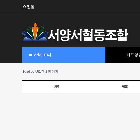
쇼핑몰
카테고리
히트상
Total 50,861건
1 페이지
번호
제목
����
�ǳ�