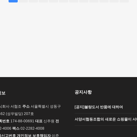
공지사항
정보
식회사 서협조
주소
서울특별시 성동구
[공지]불량도서 반품에 대하여
62 (성우빌딩) 207호
서양서협동조합의 새로운 쇼핑몰이 서
록번호
174-88-00691
대표
신주원
전
2-4006
팩스
02-2282-4008
업신고번호
개인정보 보호책임자
이준